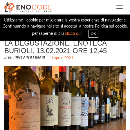
Toggl
navig
Utilizziamo i cookie per migliorare la vostra esperienza di navigazione.
Continuando a navigare nel sito si accetta la nostra Politica sui cookie,
ROMAGNA, UN NUOVO RITRATTO.
per saperne di più
clicca qui
OK
LA DEGUSTAZIONE. ENOTECA
BURIOLI, 13.02.2021 ORE 12,45
di FILIPPO APOLLINARI
-
11 aprile 2021