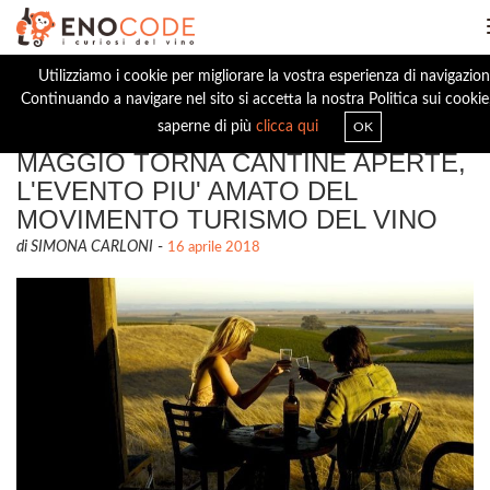
Utilizziamo i cookie per migliorare la vostra esperienza di navigazion
Continuando a navigare nel sito si accetta la nostra Politica sui cookie
SABATO 26 E DOMENICA 27
saperne di più
clicca qui
OK
MAGGIO TORNA CANTINE APERTE,
L'EVENTO PIU' AMATO DEL
MOVIMENTO TURISMO DEL VINO
di SIMONA CARLONI
-
16 aprile 2018